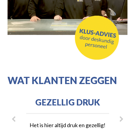
WAT KLANTEN ZEGGEN
GEZELLIG DRUK
IJ
GER
Het is hier altijd druk en gezellig!
Waar vind