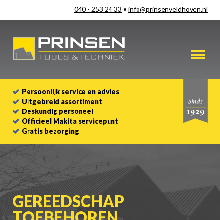
040 - 253 24 33
•
info@prinsenveldhoven.nl
Persoonlijk service en advies
Uitgebreid assortiment
Deskundig personeel
Officieel Makita servicepunt
Gratis bezorging
GEREEDSCHAP
TOEBEHOREN