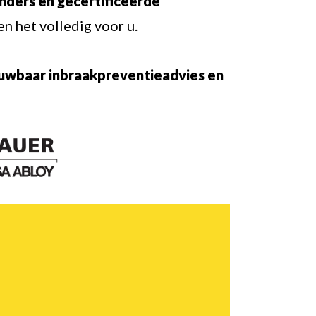
linders en gecertificeerde
n het volledig voor u.
uwbaar inbraakpreventieadvies en