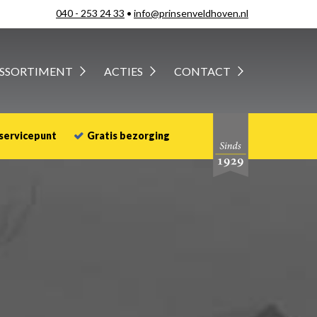
040 - 253 24 33
•
info@prinsenveldhoven.nl
SSORTIMENT
ACTIES
CONTACT
 servicepunt
Gratis bezorging