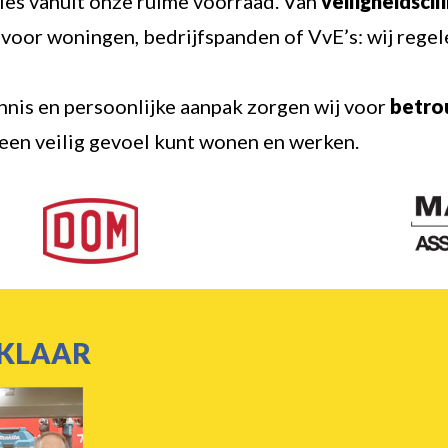
lles vanuit onze ruime voorraad. Van
veiligheidsci
voor woningen, bedrijfspanden of VvE’s: wij regele
nnis en persoonlijke aanpak zorgen wij voor
betro
 een veilig gevoel kunt wonen en werken.
 KLAAR