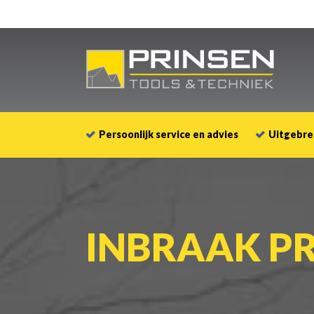
Persoonlijk service en advies
Uitgebre
INBRAAK P