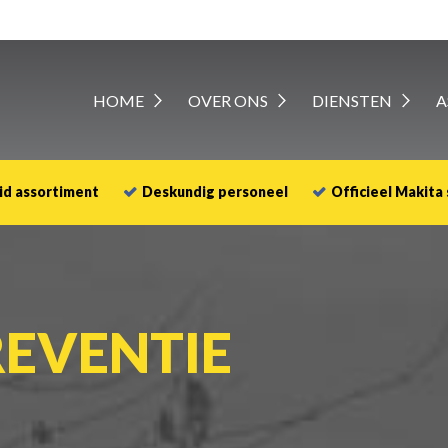
HOME
OVER ONS
DIENSTEN
A
id assortiment
Deskundig personeel
Officieel Makita
REVENTIE