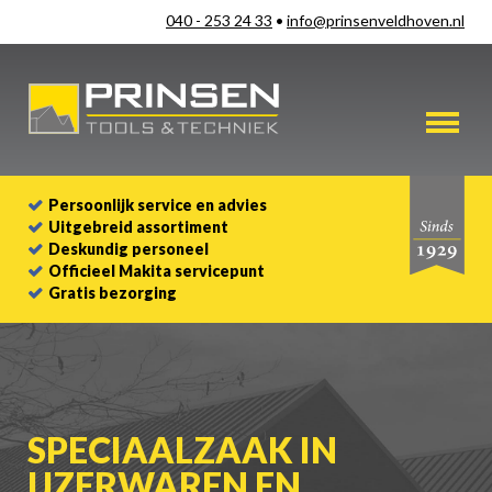
040 - 253 24 33
•
info@prinsenveldhoven.nl
Persoonlijk service en advies
Uitgebreid assortiment
Deskundig personeel
Officieel Makita servicepunt
Gratis bezorging
SPECIAALZAAK IN
IJZERWAREN EN