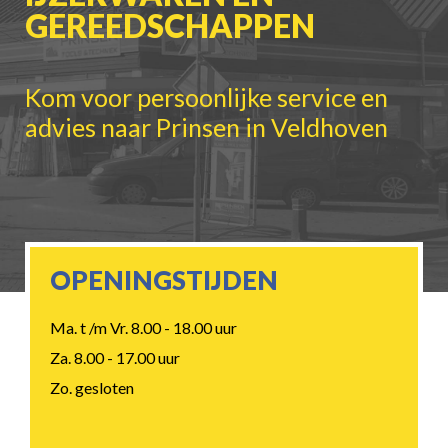
GEREEDSCHAPPEN
Kom voor persoonlijke service en
advies naar Prinsen in Veldhoven
OPENINGSTIJDEN
Ma. t /m Vr. 8.00 - 18.00 uur
Za. 8.00 - 17.00 uur
Zo. gesloten