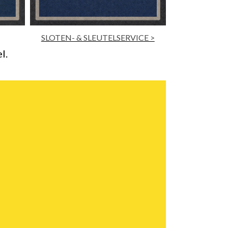
CE >
l.