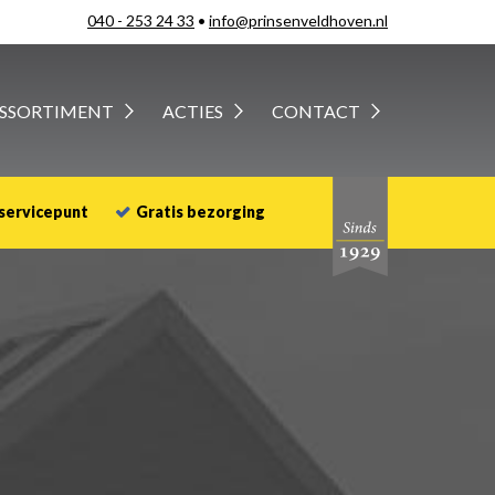
040 - 253 24 33
•
info@prinsenveldhoven.nl
SSORTIMENT
ACTIES
CONTACT
 servicepunt
Gratis bezorging