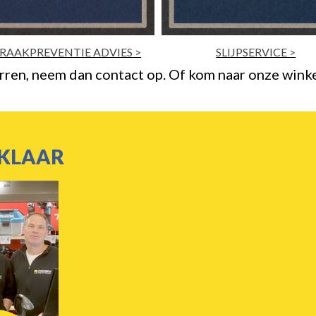
SLIJPSERVICE >
SLOTEN- & SLEUTELSERVI
rren, neem dan contact op. Of kom naar onze winke
 KLAAR