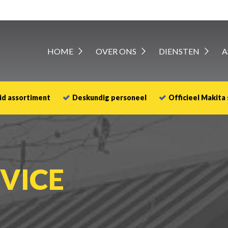
HOME
OVER ONS
DIENSTEN
A
id assortiment
Deskundig personeel
Officieel Makita
VICE