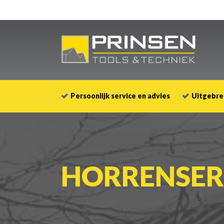
Persoonlijk service en advies
Uitgebre
HORRENSER